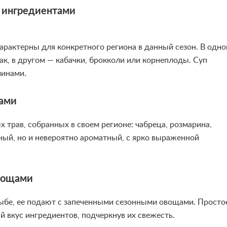
 ингредиентами
арактерны для конкретного региона в данный сезон. В одн
ак, в другом — кабачки, брокколи или корнеплоды. Суп
минами.
вами
х трав, собранных в своем регионе: чабреца, розмарина,
сный, но и невероятно ароматный, с ярко выраженной
овощами
рыбе, ее подают с запеченными сезонными овощами. Просто
й вкус ингредиентов, подчеркнув их свежесть.