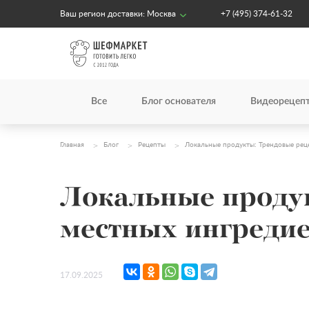
Ваш регион доставки:
Москва
+7 (495) 374-61-32
Все
Блог основателя
Видеорецеп
Главная
Блог
Рецепты
Локальные продукты: Трендовые рец
Локальные продук
местных ингреди
17.09.2025