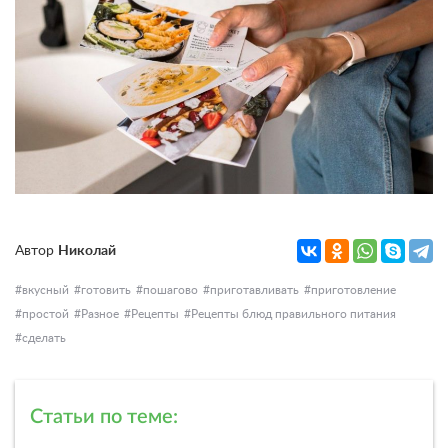
Автор
Николай
вкусный
готовить
пошагово
приготавливать
приготовление
простой
Разное
Рецепты
Рецепты блюд правильного питания
сделать
Статьи по теме: