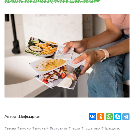
заказать всё самое вкусное в Шефмаркет❤
Автор
Шефмаркет
весна
вкусно
вкусный
готовить
пасха
пошагово
Праздник