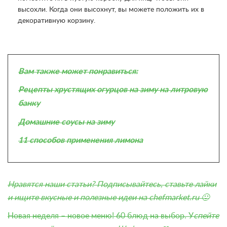
высохли. Когда они высохнут, вы можете положить их в
декоративную корзину.
Вам также может понравиться:
Рецепты хрустящих огурцов на зиму на литровую
банку
Домашние соусы на зиму
11 способов применения лимона
Нравятся наши статьи? Подписывайтесь, ставьте лайки
и ищите
вкусные и полезные идеи на chefmarket.ru
🙂
Новая неделя – новое меню! 60 блюд на выбор.
У
спейте