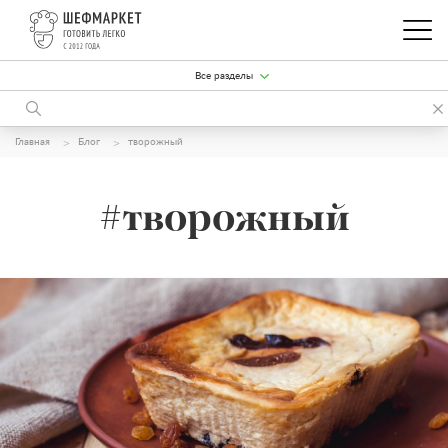
Все разделы
Главная
Блог
творожный
#творожный