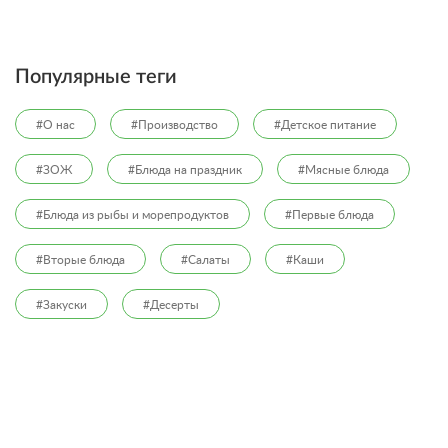
Популярные теги
#О нас
#Производство
#Детское питание
#ЗОЖ
#Блюда на праздник
#Мясные блюда
#Блюда из рыбы и морепродуктов
#Первые блюда
#Вторые блюда
#Салаты
#Каши
#Закуски
#Десерты