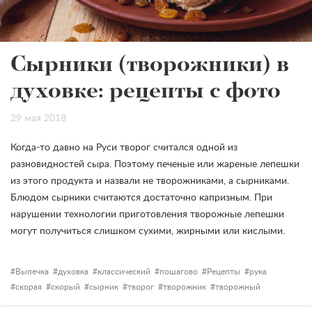
Сырники (творожники) в
духовке: рецепты с фото
29 мая 2018
Когда-то давно на Руси творог считался одной из
разновидностей сыра. Поэтому печеные или жареные лепешки
из этого продукта и назвали не творожниками, а сырниками.
Блюдом сырники считаются достаточно капризным. При
нарушении технологии приготовления творожные лепешки
могут получиться слишком сухими, жирными или кислыми.
Выпечка
духовка
классический
пошагово
Рецепты
рука
скорая
скорый
сырник
творог
творожник
творожный