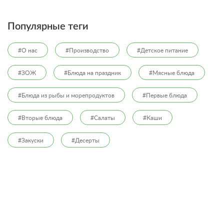
Популярные теги
#О нас
#Производство
#Детское питание
#ЗОЖ
#Блюда на праздник
#Мясные блюда
#Блюда из рыбы и морепродуктов
#Первые блюда
#Вторые блюда
#Салаты
#Каши
#Закуски
#Десерты