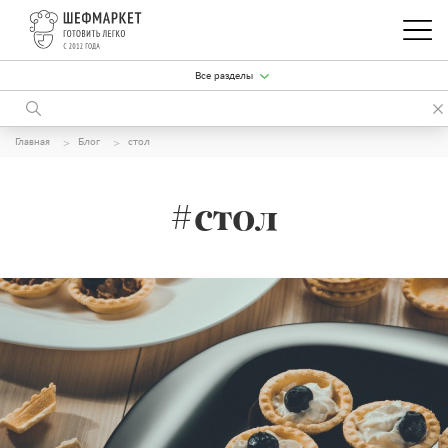
Все разделы
Главная
Блог
стол
#стол