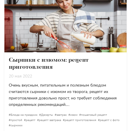
Сырники с изюмом: рецепт
приготовления
20 мая 2022
Очень вкусным, питательным и полезным блюдом
считаются сырники с изюмом из творога, рецепт их
приготовления довольно прост, но требует соблюдения
определенных рекомендаций….
Блюда на праздник
Десерты
завтрак
изюм
пошаговый рецепт
простой
рецепт
рецепт завтрака
рецепт приготовления
рецепт с фото
сырники