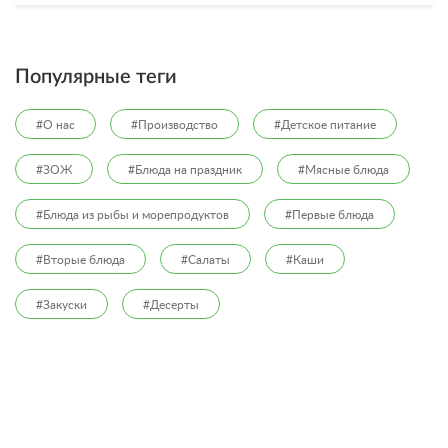
Популярные теги
#О нас
#Производство
#Детское питание
#ЗОЖ
#Блюда на праздник
#Мясные блюда
#Блюда из рыбы и морепродуктов
#Первые блюда
#Вторые блюда
#Салаты
#Каши
#Закуски
#Десерты