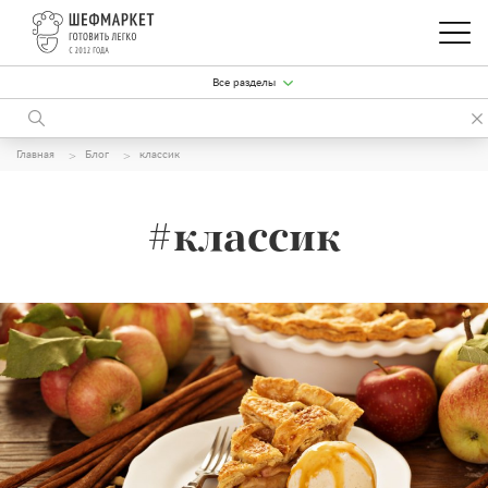
Все разделы
Главная
Блог
классик
#классик