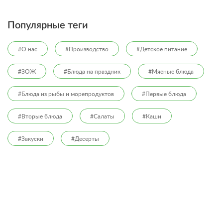
Популярные теги
#О нас
#Производство
#Детское питание
#ЗОЖ
#Блюда на праздник
#Мясные блюда
#Блюда из рыбы и морепродуктов
#Первые блюда
#Вторые блюда
#Салаты
#Каши
#Закуски
#Десерты