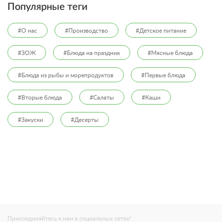
Популярные теги
#О нас
#Производство
#Детское питание
#ЗОЖ
#Блюда на праздник
#Мясные блюда
#Блюда из рыбы и морепродуктов
#Первые блюда
#Вторые блюда
#Салаты
#Каши
#Закуски
#Десерты
Присоединяйтесь к нам в социальных сетях!