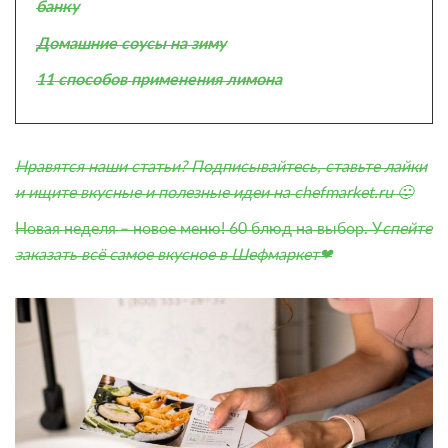
банку
Домашние соусы на зиму
11 способов применения лимона
Нравятся наши статьи? Подписывайтесь, ставьте лайки
и ищите
вкусные и полезные идеи на chefmarket.ru
🙂
Новая неделя – новое меню! 60 блюд на выбор.
У
спейте
заказать всё самое вкусное в Шефмаркет❤