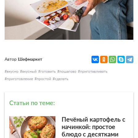
Автор
Шефмаркет
вкусно
вкусный
готовить
пошагово
приготавливать
приготовление
простой
сделать
Статьи по теме:
Печёный картофель с
начинкой: простое
блюдо с десятками