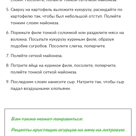
слоем. Посолите, полейте тонкой сеточкой майонеза.
Сверху на картофель выложите кукурузу, раскидайте по
картофелю так, чтобы был небольшой отступ. Полейте
тонким слоем майонеза.
Порежьте филе тонкой соломкой или разделите мясо на
волокна. Посыпьте кукурузу куриным филе, образуя
подобие сугробов. Посолите слегка, поперчите.
Полейте сеткой майонеза.
Потрите яйца на куриное филе, посолите, поперчите,
полейте тонкой сеткой майонеза.
Последним слоем нанесите сыр. Натрите так, чтобы сыр
падал воздушными хлопьями.
Вам также может понравиться:
Рецепты хрустящих огурцов на зиму на литровую