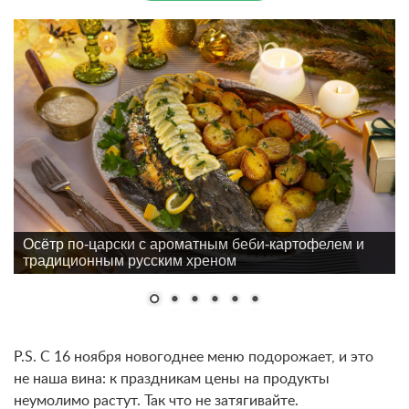
Осётр по-царски с ароматным беби-картофелем и
традиционным русским хреном
P.S. С 16 ноября новогоднее меню подорожает, и это
не наша вина: к праздникам цены на продукты
неумолимо растут. Так что не затягивайте.