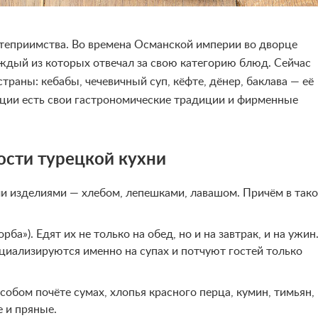
остеприимства. Во времена Османской империи во дворце
аждый из которых отвечал за свою категорию блюд. Сейчас
траны: кебабы, чечевичный суп, кёфте, дёнер, баклава — её
рции есть свои гастрономические традиции и фирменные
ости турецкой кухни
и изделиями — хлебом, лепешками, лавашом. Причём в так
ба»). Едят их не только на обед, но и на завтрак, и на ужин
циализируются именно на супах и потчуют гостей только
особом почёте сумах, хлопья красного перца, кумин, тимьян,
 и пряные.