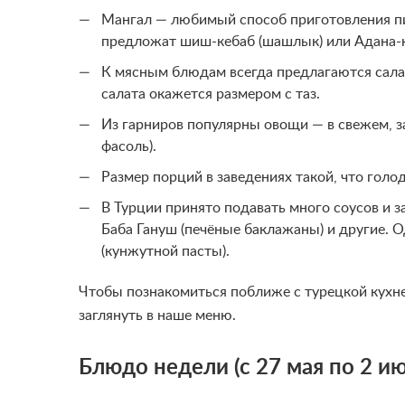
Мангал — любимый способ приготовления пищ
предложат шиш-кебаб (шашлык) или Адана-к
К мясным блюдам всегда предлагаются салат
салата окажется размером с таз.
Из гарниров популярны овощи — в свежем, за
фасоль).
Размер порций в заведениях такой, что голод
В Турции принято подавать много соусов и з
Баба Гануш (печёные баклажаны) и другие. О
(кунжутной пасты).
Чтобы познакомиться поближе с турецкой кухне
заглянуть в наше меню.
Блюдо недели (с 27 мая по 2 ию