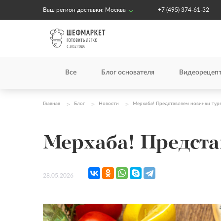
Ваш регион доставки:
Москва
+7 (495) 374-61-32
Все
Блог основателя
Видеорецеп
Главная
Блог
Новости
Мерхаба! Представляем новинки тур
Мерхаба! Предста
28.05.2026