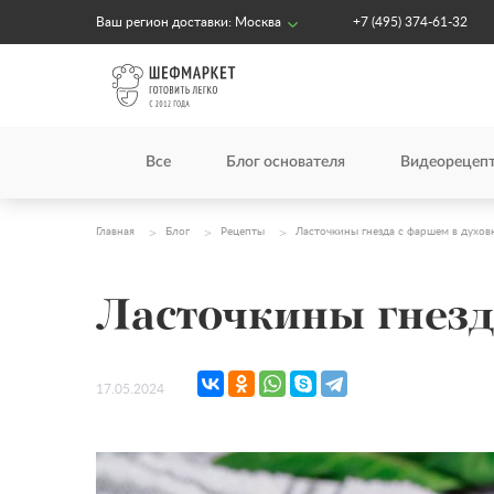
Ваш регион доставки:
Москва
+7 (495) 374-61-32
Все
Блог основателя
Видеорецеп
Главная
Блог
Рецепты
Ласточкины гнезда с фаршем в духов
Ласточкины гнезд
17.05.2024