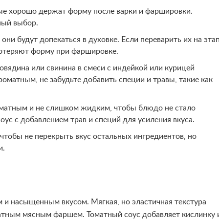
ые хорошо держат форму после варки и фаршировки.
ный выбор.
они будут допекаться в духовке. Если переварить их на эта
потеряют форму при фаршировке.
овядина или свинина в смеси с индейкой или курицей
оматным, не забудьте добавить специи и травы, такие как
матным и не слишком жидким, чтобы блюдо не стало
ус с добавлением трав и специй для усиления вкуса.
 чтобы не перекрыть вкус остальных ингредиентов, но
и.
 и насыщенным вкусом. Мягкая, но эластичная текстура
матным мясным фаршем. Томатный соус добавляет кислинку 