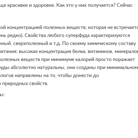
ще красивее и здоровее. Как это у них получается? Сейчас
ой концентрацией полезных веществ, котора
я
не встречает
чень редко). Свойства любого
супер
фуд
а характеризуютс
я
нный, сверхполезный и т.д. По своему химическому составу
питани
я
: высока
я
концентраци
я
белка, витаминов, минерало
 полезных веществ при минимуме калорий просто поражает
фуд
ы абсолютно натуральны, они созданы при минимально
логов направлены на то, чтобы донести до
о природных свойств.
ы: