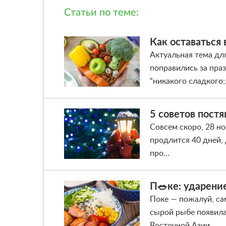
Статьи по теме:
Как оставаться
Актуальная тема для
поправились за пра
“никакого сладкого
5 советов постя
Совсем скоро, 28 н
продлится 40 дней,
про…
П🥗ке: ударени
Поке — пожалуй, са
сырой рыбе появила
Восточной Азии…