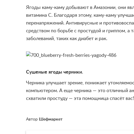
Я
годы каму-каму добывают в Амазонии, они
я
в
витамина С. Благодар
я
этому, каму-каму улучша
перенапр
я
жений. Антивирусные и противовоспа
средством по борьбе с простудой и гриппом, а 
заболеваний, таких как диабет и рак.
Сушеные ягоды черники
.
Черника улучшает зрение, понижает утомл
я
емос
компьютером. А еще черника — это отличный ант
схватили простуду — эта помощница спасёт вас!
Автор
Шефмаркет