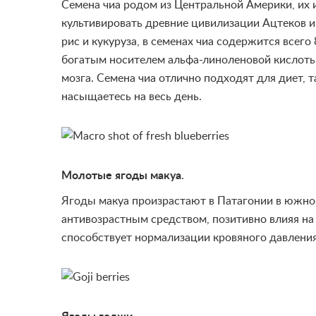
Семена чиа родом из Центральной Америки, их и
культивировать древние цивилизации Ацтеков и 
рис и кукуруза, в семенах чиа содержится всег
богатым носителем альфа-линоленовой кислоты,
мозга. Семена чиа отлично подходят для диет, 
насыщаетесь на весь день.
Молотые ягоды макуа
.
Ягоды макуа произрастают в Патагонии в южно
антивозрастным средством, позитивно вли
я
я
на
способствует нормализации кровяного давления