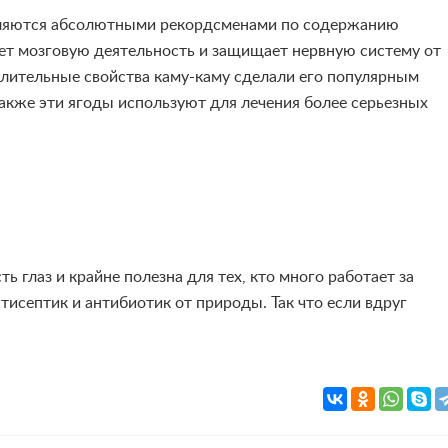
л
я
ютс
я
абсолютными рекордсменами по содержанию
ет мозговую де
я
тельность и защищает нервную систему от
лительные свойства каму-каму сделали его популярным
также эти ягоды используют для лечения более серьезных
ть глаз и крайне полезна дл
я
тех, кто много работает за
исептик и антибиотик от природы. Так что если вдруг