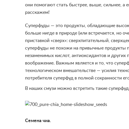
они помогают стать быстрее, выше, сильнее, а е
расскажем!
Супер
фуд
ы — это продукты, обладающие высок
больше нигде в природе (или встречаетс
я
, но о
приставкой «сверх»: сверхпитательный, сверхце
супер
фуд
ы не похожи на привычные продукты 
незаменимых кислот, антиоксидантов и других
воображение. Важным
я
вл
я
етс
я
и то, что
супер
технологическом вмешательстве — усили
я
техно
потребител
я
супер
фуд
в полной сохранности ег
В наших смузи можно встретить такие суперфуд
Семена чиа
.