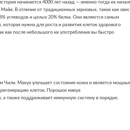
стория начинается 4000 лет назад — именно тогда их начал
Майя. В отличие от традиционных зерновых, таких как овес
о 8% углеводов и целых 20% белка. Они являются самым
 которая нужна для роста и развития клеток здорового
так как после небольшого их употребления вы быстро
м Чили. Макуа улучшает состо
я
ние кожи и
я
вл
я
етс
я
мощны
 регенерацию клеток. Порошок макуа
, а также поддреживает иммунную систему в порядке.