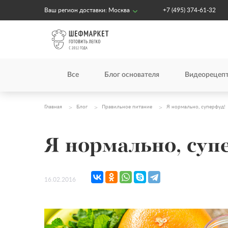
Ваш регион доставки:
Москва
+7 (495) 374-61-32
Все
Блог основателя
Видеорецеп
Главная
Блог
Правильное питание
Я нормально, суперфуд!
Я нормально, суп
16.02.2016