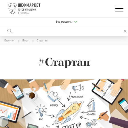
Все разделы
Главная
Блог
Стартап
#Стартап