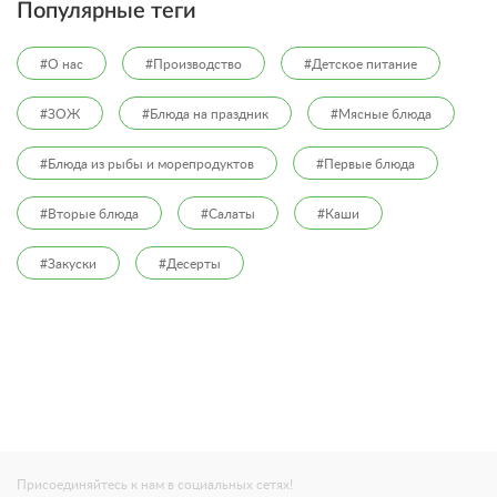
Популярные теги
#О нас
#Производство
#Детское питание
#ЗОЖ
#Блюда на праздник
#Мясные блюда
#Блюда из рыбы и морепродуктов
#Первые блюда
#Вторые блюда
#Салаты
#Каши
#Закуски
#Десерты
Присоединяйтесь к нам в социальных сетях!