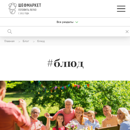
Все разделы
Главная
Блог
блюд
#блюд