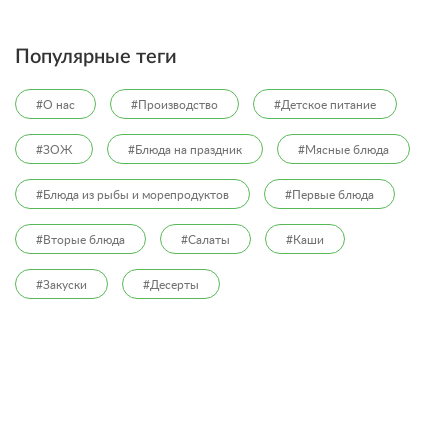
Популярные теги
#О нас
#Производство
#Детское питание
#ЗОЖ
#Блюда на праздник
#Мясные блюда
#Блюда из рыбы и морепродуктов
#Первые блюда
#Вторые блюда
#Салаты
#Каши
#Закуски
#Десерты