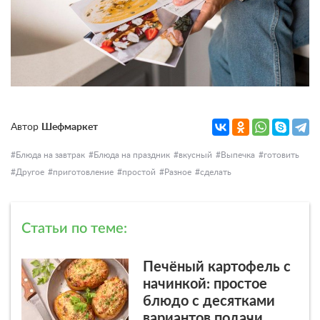
Автор
Шефмаркет
Блюда на завтрак
Блюда на праздник
вкусный
Выпечка
готовить
Другое
приготовление
простой
Разное
сделать
Статьи по теме:
Печёный картофель с
начинкой: простое
блюдо с десятками
вариантов подачи