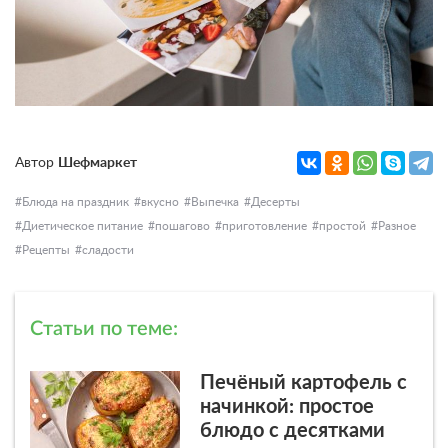
Автор
Шефмаркет
Блюда на праздник
вкусно
Выпечка
Десерты
Диетическое питание
пошагово
приготовление
простой
Разное
Рецепты
сладости
Статьи по теме:
Печёный картофель с
начинкой: простое
блюдо с десятками