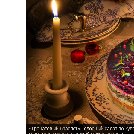
«Гранатовый браслет» - слоёный салат по-куп
гранатовым желе и свежей микрозеленью