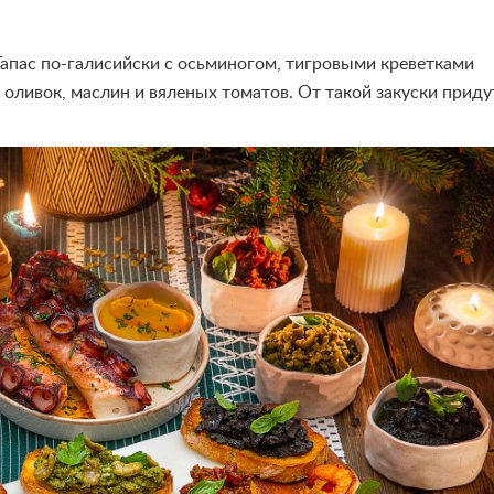
 Тапас по-галисийски с осьминогом, тигровыми креветками
з оливок, маслин и вяленых томатов. От такой закуски приду