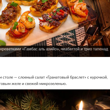
 креветками «Гамбас аль ахийо», чиабаттой и трио тапенад
столе — слоеный салат «Гранатовый браслет» с курочкой,
товым желе и свежей микрозеленью.