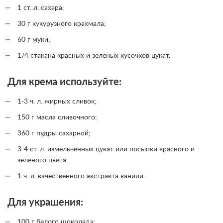
1 ст. л. сахара;
30 г кукурузного крахмала;
60 г муки;
1/4 стакана красных и зеленых кусочков цукат.
Для крема используйте:
1-3 ч. л. жирных сливок;
150 г масла сливочного;
360 г пудры сахарной;
3-4 ст. л. измельченных цукат или посыпки красного и
зеленого цвета.
1 ч. л. качественного экстракта ванили.
Для украшения:
100 г белого шоколада;