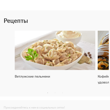
Рецепты
Ветлужские пельмени
Кофейн
удовол
Присоединяйтесь к нам в социальных сетях!