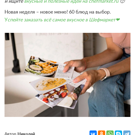
и ищите
вкусные и полезные идеи на chefmarket.ru
🙂
Новая неделя – новое меню! 60 блюд на выбор.
У
спейте заказать всё самое вкусное в Шефмаркет❤
Автор
Николай