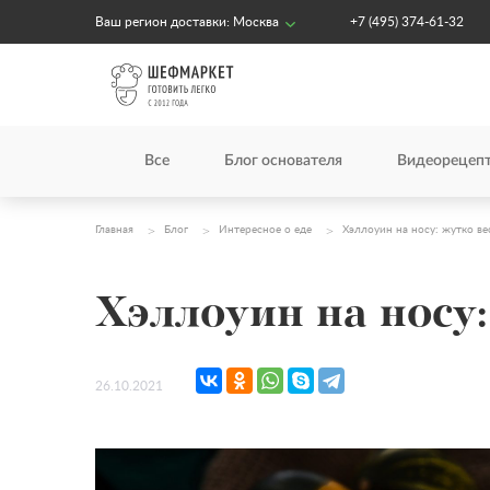
Ваш регион доставки:
Москва
+7 (495) 374-61-32
Все
Блог основателя
Видеорецеп
Главная
Блог
Интересное о еде
Хэллоуин на носу: жутко ве
Хэллоуин на носу:
26.10.2021