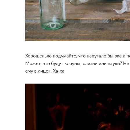
Хорошенько подумайте, что напугало бы вас и п
Может, это будут клоуны, слизни или пауки? Не
ему в лицо
»
. Ха-ха