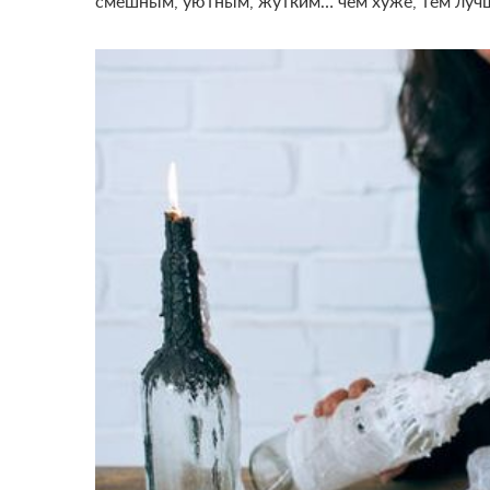
смешным, уютным, жутким… чем хуже, тем лучше 