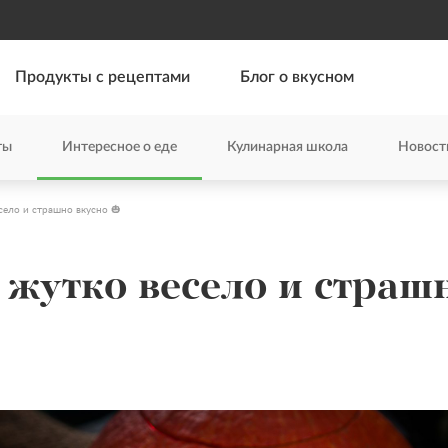
Продукты с рецептами
Блог о вкусном
ты
Интересное о еде
Кулинарная школа
Новост
село и страшно вкусно 🎃
 жутко весело и страш