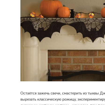
Остаётся зажечь свечи, смастерить из тыквы Дж
вырезать классическую рожицу, экспериментиру