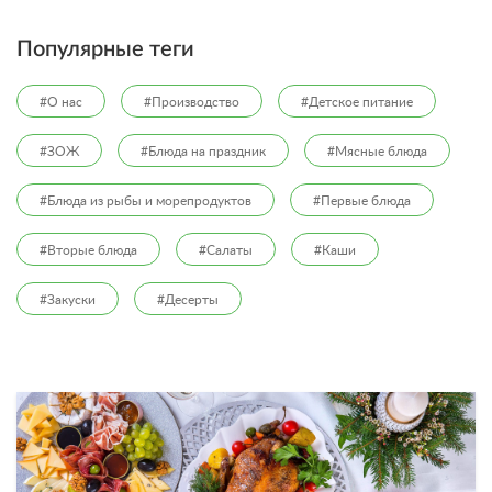
Популярные теги
#О нас
#Производство
#Детское питание
#ЗОЖ
#Блюда на праздник
#Мясные блюда
#Блюда из рыбы и морепродуктов
#Первые блюда
#Вторые блюда
#Салаты
#Каши
#Закуски
#Десерты