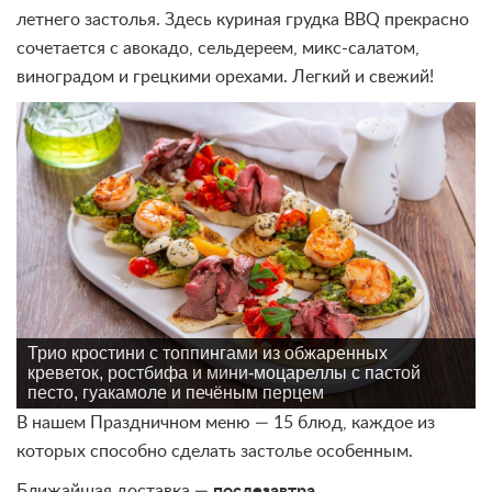
летнего застолья. Здесь куриная грудка BBQ прекрасно
сочетается с авокадо, сельдереем, микс-салатом,
виноградом и грецкими орехами. Легкий и свежий!
Трио кростини с топпингами из обжаренных
креветок, ростбифа и мини-моцареллы с пастой
песто, гуакамоле и печёным перцем
В нашем Праздничном меню — 15 блюд, каждое из
которых способно сделать застолье особенным.
Ближайшая доставка —
послезавтра
.