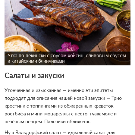
Утка по-пекински с соусом хойсин, сливовым соусом
и китайскими блинчиками
Салаты и закуски
Утонченная и изысканная — именно эти эпитеты
подходят для описания нашей новой закуски — Трио
кростини с топпингами из обжаренных креветок,
ростбифа и мини-моцареллы с песто, гуакамоле и
печёным перцем. Пальчики оближешь!
Ну а Вальдорфский салат — идеальный салат для