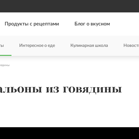
Продукты с рецептами
Блог о вкусном
ты
Интересное о еде
Кулинарная школа
Новост
вядины
альоны из говядины