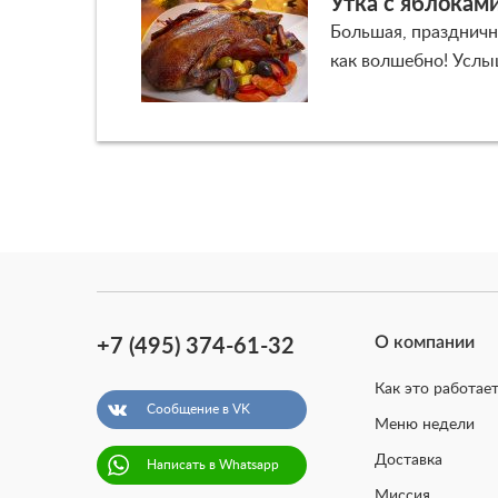
Утка с яблокам
Большая, празднична
как волшебно! Услы
О компании
+7 (495) 374-61-32
Как это работает
Сообщение в VK
Меню недели
Доставка
Написать в Whatsapp
Миссия