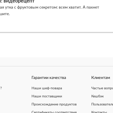
и: видеорецепт
я утка с фруктовым секретом: всем хватит. А пахнет
шите.
Гарантии качества
Клиентам
?
Наши шеф-повара
Частые вопр
Наши поставщики
Кешбэк
Происхождение продуктов
Пользовател
Сертификаты соответствия
Контакты