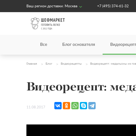
Ваш регион доставки:
Москва
+7 (495) 374-61-32
Все
Блог основателя
Видеорецеп
Главная
Блог
Видеорецепты
Видеорецепт: медальоны из го
Видеорецепт: мед
11.08.2017