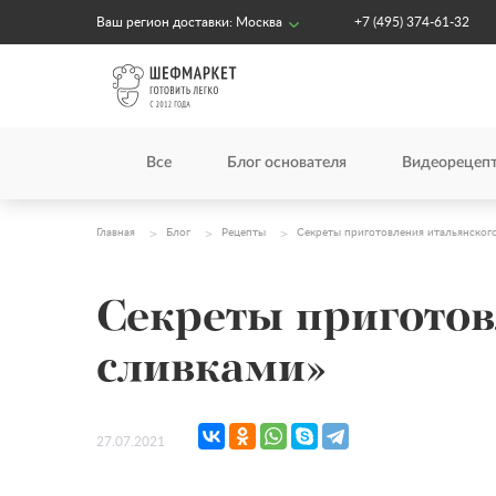
Ваш регион доставки:
Москва
+7 (495) 374-61-32
Все
Блог основателя
Видеорецеп
Главная
Блог
Рецепты
Секреты приготовления итальянского
Секреты приготов
сливками»
27.07.2021