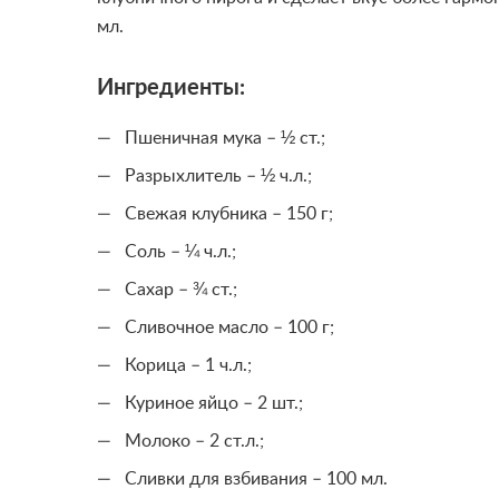
мл.
Ингредиенты:
Пшеничная мука – ½ ст.;
Разрыхлитель – ½ ч.л.;
Свежая клубника – 150 г;
Соль – ¼ ч.л.;
Сахар – ¾ ст.;
Сливочное масло – 100 г;
Корица – 1 ч.л.;
Куриное яйцо – 2 шт.;
Молоко – 2 ст.л.;
Сливки для взбивания – 100 мл.