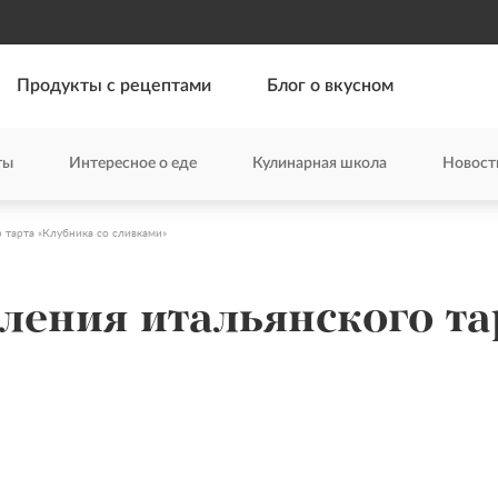
Продукты с рецептами
Блог о вкусном
ты
Интересное о еде
Кулинарная школа
Новост
 тарта «Клубника со сливками»
ления итальянского та