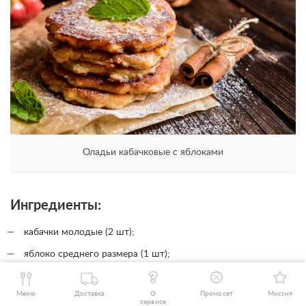
Оладьи кабачковые с яблоками
Ингредиенты:
кабачки молодые (2 шт);
яблоко среднего размера (1 шт);
яйцо куриное (2 шт);
Меню
Доставка
О
Промосет
Миссия
мука (60-80 г);
сервисе