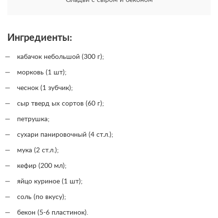
Ингредиенты:
кабачок небольшой (300 г);
морковь (1 шт);
чеснок (1 зубчик);
сыр тверд ых сортов (60 г);
петрушка;
сухари панировочный (4 ст.л.);
мука (2 ст.л.);
кефир (200 мл);
яйцо куриное (1 шт);
соль (по вкусу);
бекон (5-6 пластинок).