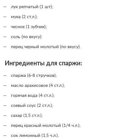
лук репчатый (1 шт);
мука (2 ст.л.);
чеснок (1 зубчик);
соль (по вкусу):
перец черный молотый (по вкусу).
Ингредиенты для спаржи:
спаржа (6-8 стручков);
масло арахисовое (4 ст.л.);
горячая вода (4 ст.л.);
соевый соус (2 ст.л.);
сахар (1,5 ст.л.);
перец красный молотый (1/4 ч.л.);
сок лимонный (1,5 ч.л.).