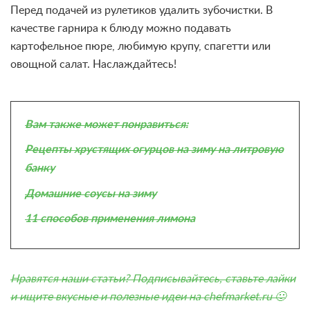
Перед подачей из рулетиков удалить зубочистки. В
качестве гарнира к блюду можно подавать
картофельное пюре, любимую крупу, спагетти или
овощной салат. Наслаждайтесь!
Вам также может понравиться:
Рецепты хрустящих огурцов на зиму на литровую
банку
Домашние соусы на зиму
11 способов применения лимона
Нравятся наши статьи? Подписывайтесь, ставьте лайки
и ищите
вкусные и полезные идеи на chefmarket.ru
🙂