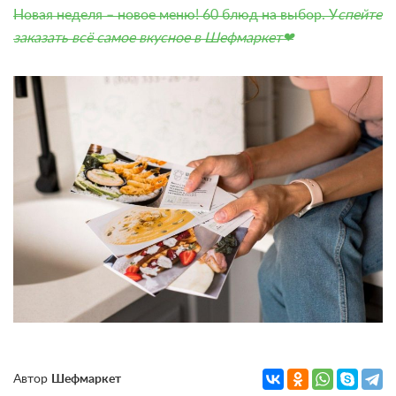
Новая неделя – новое меню! 60 блюд на выбор.
У
спейте
заказать всё самое вкусное в Шефмаркет❤
Автор
Шефмаркет