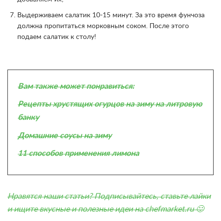
Выдерживаем салатик 10-15 минут. За это время фунчоза
должна пропитаться морковным соком. После этого
подаем салатик к столу!
Вам также может понравиться:
Рецепты хрустящих огурцов на зиму на литровую
банку
Домашние соусы на зиму
11 способов применения лимона
Нравятся наши статьи? Подписывайтесь, ставьте лайки
и ищите
вкусные и полезные идеи на chefmarket.ru
🙂