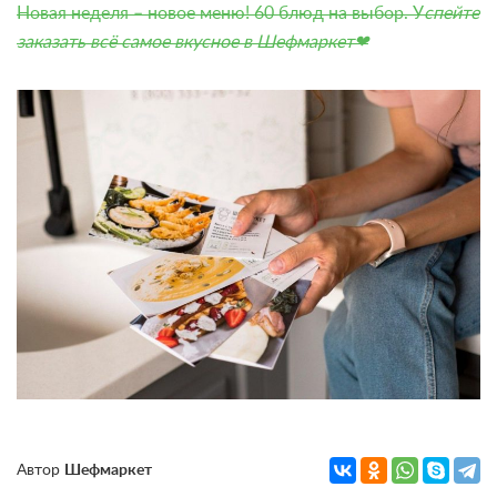
Новая неделя – новое меню! 60 блюд на выбор.
У
спейте
заказать всё самое вкусное в Шефмаркет❤
Автор
Шефмаркет